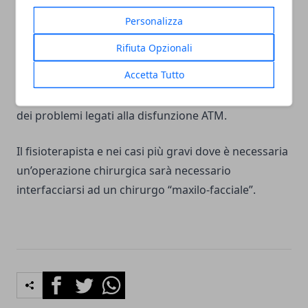
Disfunzione ATM: a chi mi devo rivolgere?
Personalizza
Gli specialisti che si occupano della cura dei disturbi
Rifiuta Opzionali
tempo mandibolari sono il Gnatologo che per
Accetta Tutto
definizione che si occupa dell’occlusione, in grado di
poter realizzare tutte le manovre per la risoluzione
dei problemi legati alla disfunzione ATM.
Il fisioterapista e nei casi più gravi dove è necessaria
un’operazione chirurgica sarà necessario
interfacciarsi ad un chirurgo “maxilo-facciale”.
Facebook
Twitter
Whatsapp