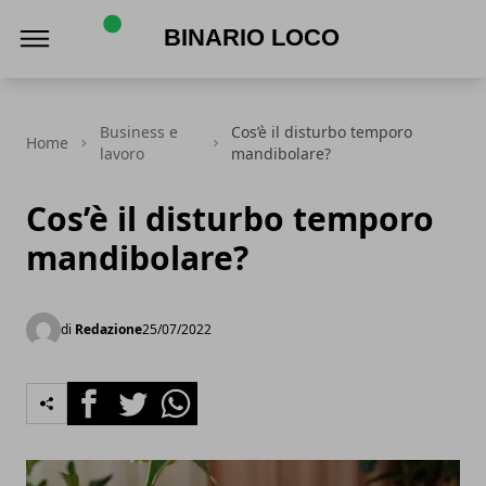
Binario Loco
Business e
Cos’è il disturbo temporo
Home
lavoro
mandibolare?
Cos’è il disturbo temporo
mandibolare?
di
Redazione
25/07/2022
Facebook
Twitter
Whatsapp