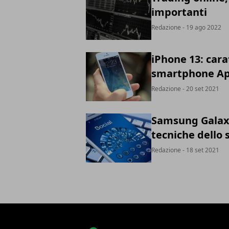
importanti
Redazione
- 19 ago 2022
iPhone 13: cara
smartphone Ap
Redazione
- 20 set 2021
Samsung Galaxy 
tecniche dello
Redazione
- 18 set 2021