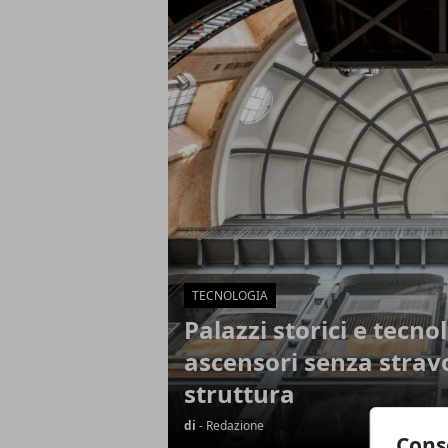
Articoli in Evidenza
TECNOLOGIA
Palazzi storici e tecno
ascensori senza strav
struttura
di
- Redazione
Cons