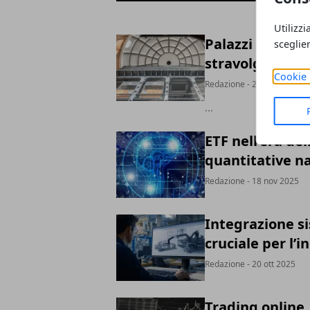
Utilizzi
Palazzi storici 
sceglie
stravolgere la 
Cookie 
Redazione
- 27 mag 2026
...
ETF nell’era del
quantitative na
Redazione
- 18 nov 2025
Integrazione si
cruciale per l’
Redazione
- 20 ott 2025
Trading online