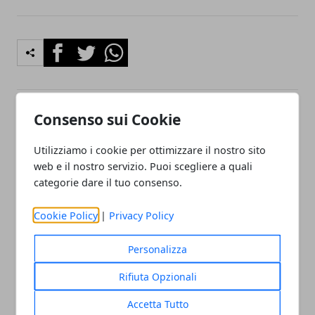
Facebook
Twitter
Whatsapp
Consenso sui Cookie
Articolo Precedente
Articolo Successivo
Come scegliere un divano
Come fare un tatuaggio in
Utilizziamo i cookie per ottimizzare il nostro sito
con chaise longue
sicurezza?
web e il nostro servizio. Puoi scegliere a quali
categorie dare il tuo consenso.
Cookie Policy
|
Privacy Policy
Personalizza
Redazione
Rifiuta Opzionali
Accetta Tutto