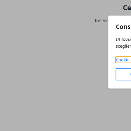
Ce
Inserisci una par
Cons
Utilizzi
sceglie
Cookie 