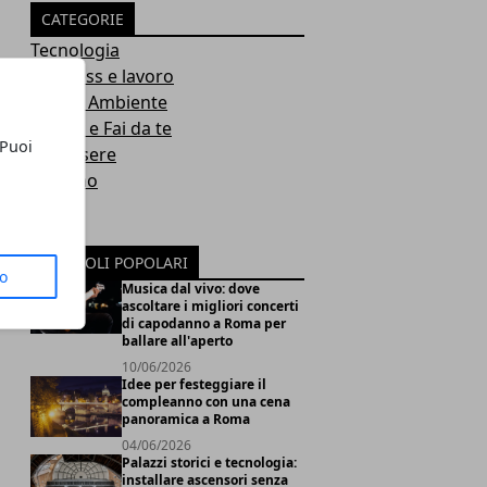
CATEGORIE
Tecnologia
Business e lavoro
Casa e Ambiente
Hobby e Fai da te
 Puoi
Benessere
Turismo
Moda
Salute
ARTICOLI POPOLARI
to
Musica dal vivo: dove
ascoltare i migliori concerti
di capodanno a Roma per
ballare all'aperto
10/06/2026
Idee per festeggiare il
compleanno con una cena
panoramica a Roma
04/06/2026
Palazzi storici e tecnologia:
installare ascensori senza