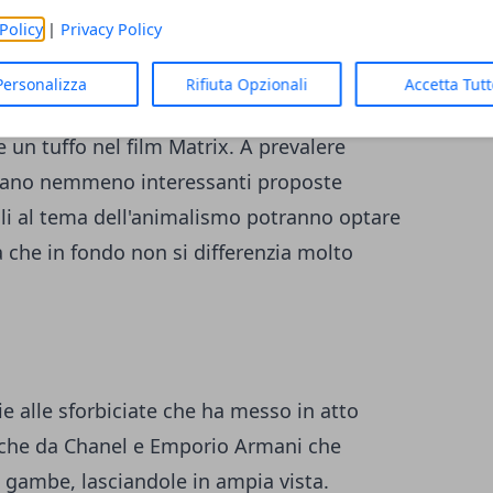
ma il suo importante ruolo nella moda per
Policy
|
Privacy Policy
, infatti, su Capispalla, pantaloni e gonne
Personalizza
Rifiuta Opzionali
Accetta Tut
e un tuffo nel film Matrix. A prevalere
cano nemmeno interessanti proposte
li al tema dell'animalismo potranno optare
 che in fondo non si differenzia molto
e alle sforbiciate che ha messo in atto
che da Chanel e Emporio Armani che
 gambe, lasciandole in ampia vista.