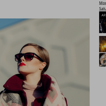
Mo
Sal
AR