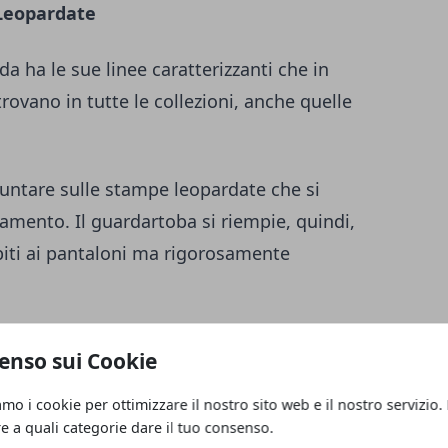
Leopardate
 ha le sue linee caratterizzanti che in
rovano in tutte le collezioni, anche quelle
ntare sulle stampe leopardate che si
liamento. Il guardartoba si riempie, quindi,
abiti ai pantaloni ma rigorosamente
armente è il pantalone di Etro, un Oversize
enso sui Cookie
n un maxi pull, con camicie più classiche
 la massima libertà.
amo i cookie per ottimizzare il nostro sito web e il nostro servizio.
re a quali categorie dare il tuo consenso.