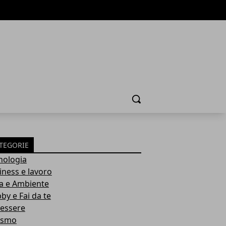
Cerca
TEGORIE
nologia
iness e lavoro
a e Ambiente
by e Fai da te
essere
ismo