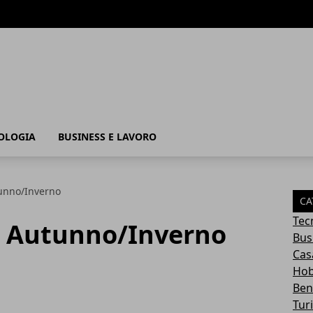
OLOGIA
BUSINESS E LAVORO
unno/Inverno
CA
Tec
 Autunno/Inverno
Bus
Cas
Hob
Ben
Tur