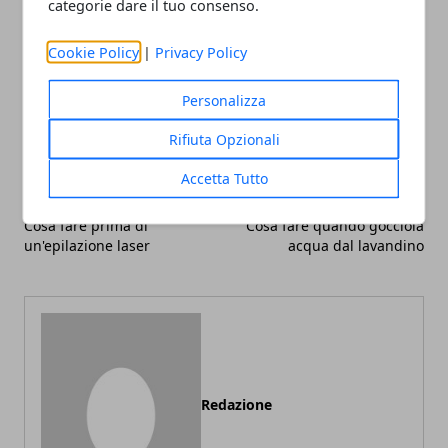
categorie dare il tuo consenso.
Cookie Policy
|
Privacy Policy
Facebook
Twitter
Whatsapp
Personalizza
Rifiuta Opzionali
Accetta Tutto
Articolo Precedente
Articolo Successivo
Cosa fare prima di
Cosa fare quando gocciola
un'epilazione laser
acqua dal lavandino
Redazione