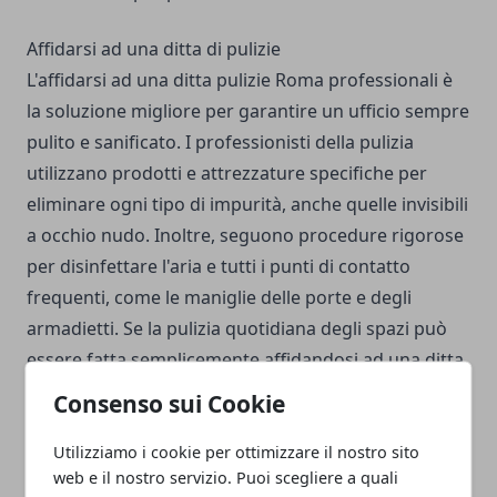
Affidarsi ad una ditta di pulizie
L'affidarsi ad una
ditta pulizie Roma
professionali è
la soluzione migliore per garantire un ufficio sempre
pulito e sanificato. I professionisti della pulizia
utilizzano prodotti e attrezzature specifiche per
eliminare ogni tipo di impurità, anche quelle invisibili
a occhio nudo. Inoltre, seguono procedure rigorose
per disinfettare l'aria e tutti i punti di contatto
frequenti, come le maniglie delle porte e degli
armadietti. Se la pulizia quotidiana degli spazi può
essere fatta semplicemente affidandosi ad una ditta
di pulizie interna, per sanificare a fondo gli ambienti
Consenso sui Cookie
è necessario rivolgersi a ditte specializzate per
eliminare qualsiasi traccia di sporco.
Utilizziamo i cookie per ottimizzare il nostro sito
web e il nostro servizio. Puoi scegliere a quali