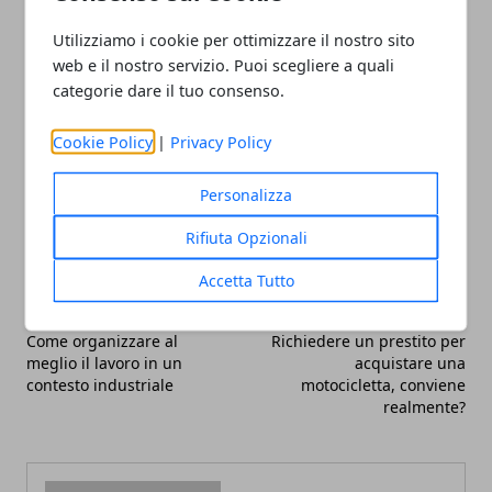
ecologico
a differenza dell'uso di topicidi base di
Utilizziamo i cookie per ottimizzare il nostro sito
sostanze tossiche e pericolose per la salute.
web e il nostro servizio. Puoi scegliere a quali
categorie dare il tuo consenso.
Cookie Policy
|
Privacy Policy
Facebook
Twitter
Whatsapp
Personalizza
Rifiuta Opzionali
Accetta Tutto
Articolo Precedente
Articolo Successivo
Come organizzare al
Richiedere un prestito per
meglio il lavoro in un
acquistare una
contesto industriale
motocicletta, conviene
realmente?