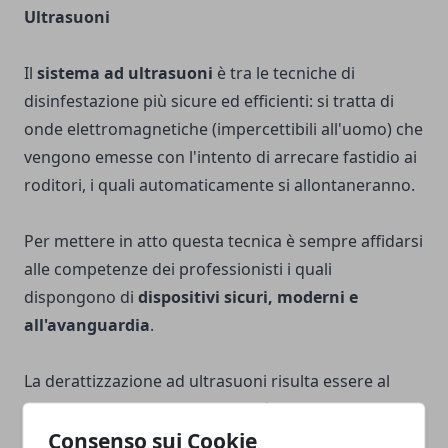
Ultrasuoni
Il
sistema ad ultrasuoni
è tra le tecniche di
disinfestazione più sicure ed efficienti: si tratta di
onde elettromagnetiche (impercettibili all'uomo) che
vengono emesse con l'intento di arrecare fastidio ai
roditori, i quali automaticamente si allontaneranno.
Per mettere in atto questa tecnica è sempre affidarsi
alle competenze dei professionisti i quali
dispongono di
dispositivi sicuri, moderni e
all'avanguardia
.
La derattizzazione ad ultrasuoni risulta essere al
giorno d'oggi uno dei metodi più rapidi e funzionali
Consenso sui Cookie
al fine di effettuare un
intervento efficace ed